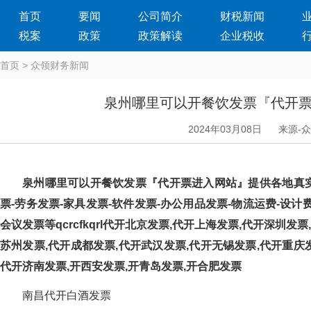
首页
要闻
公司简介
财税新闻
税案
政策
政策解读
企业税收
首页
>
众领财务新闻
泉州哪里可以开餐饮发票『代开
2024年03月08日
来源-
泉州哪里可以开餐饮发票『代开票进入网站』提供各地真实发票
票-劳务发票-家具发票-软件发票-办公用品发票-物流运费-设计费-
会议发票等qcrcfkqrl代开北京发票,代开上海发票,代开深圳发
苏州发票,代开成都发票,代开武汉发票,代开无锡发票,代开重庆发
代开济南发票,开西安发票,开青岛发票,开合肥发票
南昌代开白酒发票