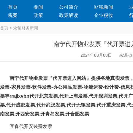
首页
要闻
公司简介
财税新闻
税案
政策
政策解读
企业税收
首页
>
众领财务新闻
南宁代开物业发票『代开票进
2024年03月08日
来源-
南宁代开物业发票『代开票进入网站』提供各地真实发票
发票-家具发票-软件发票-办公用品发票-物流运费-设计费-信息技术
票等rrajlxvbn代开北京发票,代开上海发票,代开深圳发票,代
票,代开成都发票,代开武汉发票,代开无锡发票,代开重庆发票,代
南发票,开西安发票,开青岛发票,开合肥发票
宜春代开安装费发票