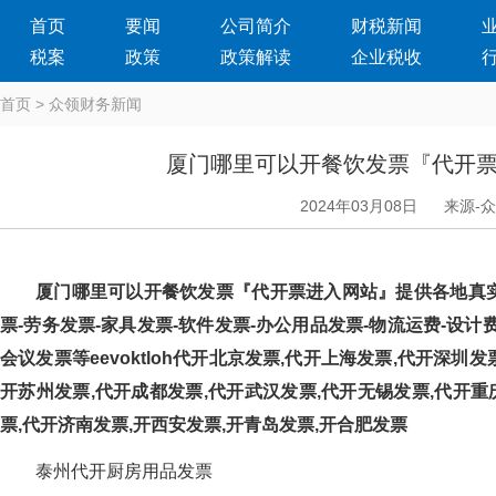
首页
要闻
公司简介
财税新闻
税案
政策
政策解读
企业税收
首页
>
众领财务新闻
厦门哪里可以开餐饮发票『代开
2024年03月08日
来源-
厦门哪里可以开餐饮发票『代开票进入网站』提供各地真实发票
票-劳务发票-家具发票-软件发票-办公用品发票-物流运费-设计费-
会议发票等eevoktloh代开北京发票,代开上海发票,代开深圳
开苏州发票,代开成都发票,代开武汉发票,代开无锡发票,代开重
票,代开济南发票,开西安发票,开青岛发票,开合肥发票
泰州代开厨房用品发票