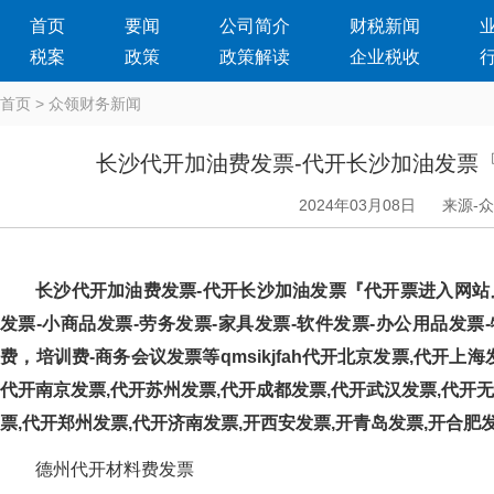
首页
要闻
公司简介
财税新闻
税案
政策
政策解读
企业税收
首页
>
众领财务新闻
长沙代开加油费发票-代开长沙加油发票
2024年03月08日
来源-
长沙代开加油费发票-代开长沙加油发票『代开票进入网站』提
发票-小商品发票-劳务发票-家具发票-软件发票-办公用品发票-
费，培训费-商务会议发票等qmsikjfah代开北京发票,代开
代开南京发票,代开苏州发票,代开成都发票,代开武汉发票,代开无
票,代开郑州发票,代开济南发票,开西安发票,开青岛发票,开合肥
德州代开材料费发票