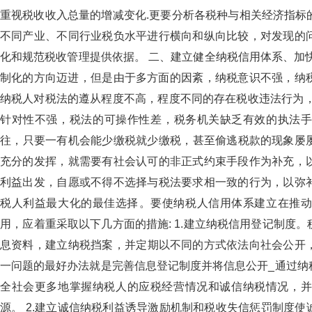
重视税收收入总量的增减变化.更要分析各税种与相关经济指标的关系
不同产业、不同行业税负水平进行横向和纵向比较，对发现
化和规范税收管理提供依据。 二、建立健全纳税信用体系、加
制化的方向迈进，但是由于多方面的因紊，纳税意识不强，纳
纳税人对税法的遵从程度不高，程度不同的存在税收违法行为
针对性不强，税法的可操作性差，税务机关缺乏有效的执法手段
往，只要一有机会能少缴税就少缴税，甚至偷逃税款的现象屡
充分的发挥，就需要有社会认可的非正式约束手段作为补充
利益出发，自愿或不得不选择与税法要求相一致的行为，以
税人利益最大化的最佳选择。要使纳税人信用体系建立在推动
用，应着重采取以下几方面的措施: 1.建立纳税信用登记制度
息资料，建立纳税挡案，并定期以不同的方式依法向社会公开
一问题的最好办法就是完善信息登记制度并将信息公开_通过纳税信
全社会更多地掌握纳税人的应税经营情况和诚信纳税情况
源。 2.建立诚信纳税利益诱导激励机制和税收失信惩罚