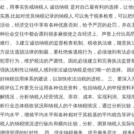
处，用事实告戒纳税人 诚信纳税 是对自己最有利的选择
实惠.比如对优良纳税记录的纳税人.可以免于税务检查，可以把
活动，经济交往中享有各种优惠否则，给予严厉的处罚
种社会交往中都会遇到很多麻烦使之在经济上、声誉上付出高昂
难行。 3.建立诚信纳税的监督检查机制。税收执法难
方设法逃脱法律的制裁，要杜绝偷逃税行为，必须做到有法必依
犯罪行为，维护税法的严肃性。因此必须建立和完善执法监督制约机
强执法刚性让纳税人感到依法诚信纳税是他们唯一的选择。 因此
好纳税信用体系的建设，以加快依法治税的进程.。 三、要深
税评估工作要充分运用各种信息资料，包括纳税人的申报资料和相关
解情况，分析纳税人经营情况、库存、成本、实现利润
析行业总体税收状况和纳税人的个体纳税情况，通过分析比较，
平均水平，增殖平均水平和各种相对于其税基的平均税负等评估指标
税人的纳税情况进行纵向和横向比较，分析、测算纳税人实际纳
增强管理的针对性。 四、优化纳税服务、提升服务层次