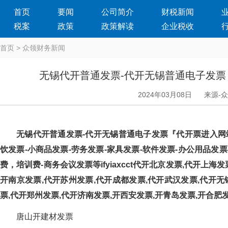
首页
要闻
公司简介
财税新闻
税案
政策
政策解读
企业税收
首页
>
众领财务新闻
无锡代开普通发票-代开无锡普通电子发
2024年03月08日
来源-
无锡代开普通发票-代开无锡普通电子发票『代开票进入网站』
饮发票-小商品发票-劳务发票-家具发票-软件发票-办公用品发票
费，培训费-商务会议发票等ifyiaxcct代开北京发票,代开
开南京发票,代开苏州发票,代开成都发票,代开武汉发票,代开无
票,代开郑州发票,代开济南发票,开西安发票,开青岛发票,开合肥
唐山开建材发票