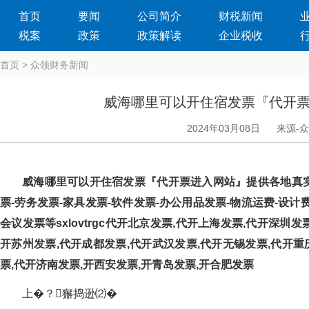
首页
要闻
公司简介
财税新闻
税案
政策
政策解读
企业税收
首页
>
众领财务新闻
威海哪里可以开住宿发票『代开
2024年03月08日
来源-
威海哪里可以开住宿发票『代开票进入网站』提供各地真实发票
票-劳务发票-家具发票-软件发票-办公用品发票-物流运费-设计费-
会议发票等sxlovtrgc代开北京发票,代开上海发票,代开深圳
开苏州发票,代开成都发票,代开武汉发票,代开无锡发票,代开重
票,代开济南发票,开西安发票,开青岛发票,开合肥发票
上�？獬捣逊⑵�