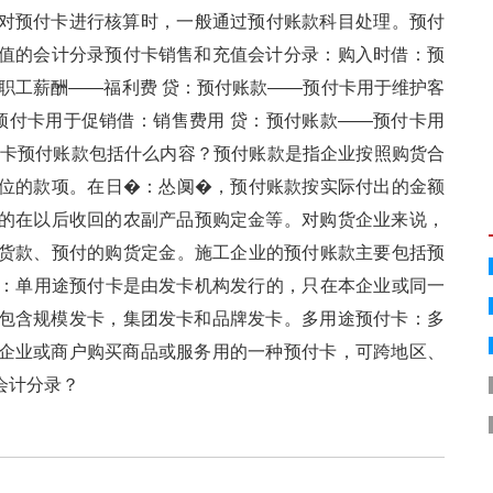
对预付卡进行核算时，一般通过预付账款科目处理。预付
售和充值的会计分录预付卡销售和充值会计分录：购入时借：预
应付职工薪酬——福利费 贷：预付账款——预付卡用于维护客
-预付卡用于促销借：销售费用 贷：预付账款——预付卡用
预付卡预付账款包括什么内容？预付账款是指企业按照购货合
款项。在日�：怂阒�，预付账款按实际付出的金额
发放的在以后收回的农副产品预购定金等。对购货企业来说，
款、预付的购货定金。施工企业的预付账款主要包括预
：单用途预付卡是由发卡机构发行的，只在本企业或同一
模发卡，集团发卡和品牌发卡。多用途预付卡：多
企业或商户购买商品或服务用的一种预付卡，可跨地区、
？