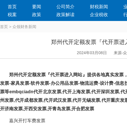
首页
要闻
公司简介
财税新闻
税案
政策
政策解读
企业税收
首页
>
众领财务新闻
郑州代开定额发票『代开票进
2024年03月08日
来源-
郑州代开定额发票『代开票进入网站』提供各地真实发票，
发票-家具发票-软件发票-办公用品发票-物流运费-设计费-信息技
票等embqciadn代开北京发票,代开上海发票,代开深圳发票,
州发票,代开成都发票,代开武汉发票,代开无锡发票,代开重庆发票
开济南发票,开西安发票,开青岛发票,开合肥发票
嘉兴开打车费发票