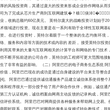
厚的风险投资商，其通过庞大的投资来形成企业协作网络从
司为了完成从芯片生产商到互联网建筑�？樯痰淖�
业，收购总额约60亿美元。 英特尔庞大的战略投资计划始于2
术领域进行投资。现在主要是在一系列有助于全球性互联网
资。在进行投资时，英特尔着眼于一个整体的生态均衡环境，进
络、服务和内容等方面的技术或内容的 差距 。接受英特尔投资
利用其带来的大量与互联网相关的计算平台和网络的专门技术
些不断开拓前进的公司合作，英特尔的工程师可更大范围地接触
生了非常有益的影响。 （二）阿里巴巴的电子商务生态系统
价值，阿里巴巴现在的成功是通过自身建设的平台来主导
[4]。 阿里巴巴通过提供诚信通服务产品建立诚信体系使得整个系
准和程序很大一部分授予给了用户和合作伙伴，例如，诚
第三方认证机构，诚信档案由网商主动反馈的记录构成
信评价系统。 阿里巴巴对网商提供各种服务来帮助网上交易。例如
商即时联系，阿里巴巴对网商的服务从保姆式转向教练式，