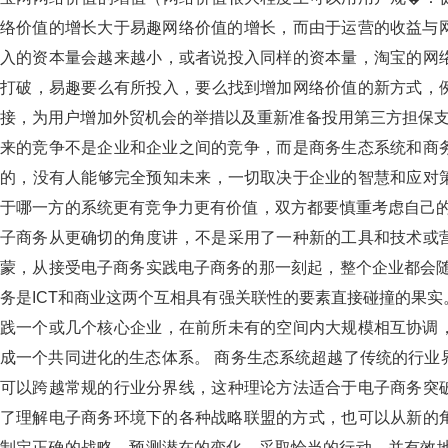
络价值的增长大于易趣网络价值的增长，而由于运营的收益与网络价值
入的资本量会越来越小，或者说投入同样的资本量，淘宝的
打破，易趣要么有所投入，要么找到增加网络价值的新方式
接，为用户增加外贸机会的举措以及重新准备投用第三方担保支付
来的竞争不是企业和企业之间的竞争，而是商务生态系统和
的，没有人能够完全预知未来，一切取决于企业的智慧和应对
于哪一方的系统更有竞争力更有价值，双方都要慎重考虑自己
子商务从更确切的角度讲，不是采用了一种新的工具和技术或营
蒙，从接受电子商务实践电子商务的那一刻起，整个企业都会
务是ICT和商业这两个互相具有强关联性的要素直接碰撞的果实。
践一个或几个核心企业，在前所未有的空间内大规模相互协调
成一个共同进化的生态体系。 商务生态系统超越了传统的行业界限
可以跨越常规的行业分界线，这种理论方法适合于电子商务
了理解电子商务环境下的各种战略联盟的方式，也可以从新的角
制定正确的战略，预测潜在的变化，采取恰当的行动，并