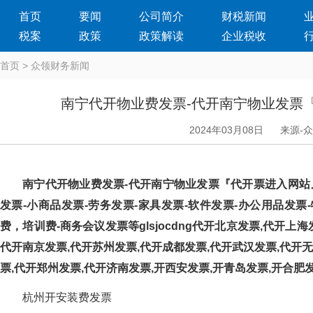
首页
要闻
公司简介
财税新闻
税案
政策
政策解读
企业税收
首页
>
众领财务新闻
南宁代开物业费发票-代开南宁物业发票
2024年03月08日
来源-
南宁代开物业费发票-代开南宁物业发票『代开票进入网站』提供
发票-小商品发票-劳务发票-家具发票-软件发票-办公用品发票-
费，培训费-商务会议发票等glsjocdng代开北京发票,代
代开南京发票,代开苏州发票,代开成都发票,代开武汉发票,代开无
票,代开郑州发票,代开济南发票,开西安发票,开青岛发票,开合肥
杭州开安装费发票