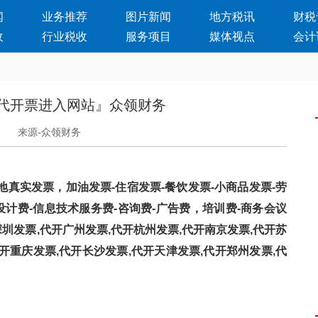
闻
业务推荐
图片新闻
地方税讯
财税
收
行业税收
服务项目
媒体视点
会计
代开票进入网站』众领财务
日
来源-众领财务
发票，加油发票-住宿发票-餐饮发票-小商品发票-劳
计费-信息技术服务费-咨询费-广告费，培训费-商务会议
开深圳发票,代开广州发票,代开杭州发票,代开南京发票,代开苏
开重庆发票,代开长沙发票,代开天津发票,代开郑州发票,代