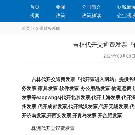
首页
要闻
公司简介
财税新
税案
政策
政策解读
企业税
首页
>
众领财务新闻
吉林代开交通费发票『
2024年03月08
吉林代开交通费发票『代开票进入网站』提供各地真实
务发票-家具发票-软件发票-办公用品发票-物流运费-设
发票等eaopwhgsj代开北京发票,代开上海发票,代
州发票,代开成都发票,代开武汉发票,代开无锡发票,代
开济南发票,开西安发票,开青岛发票,开合肥发票
株洲代开会议费发票