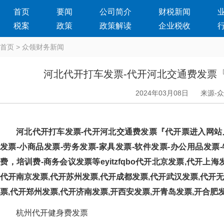
首页
要闻
公司简介
财税新闻
税案
政策
政策解读
企业税收
首页
>
众领财务新闻
河北代开打车发票-代开河北交通费发票
2024年03月08日
来源-
河北代开打车发票-代开河北交通费发票『代开票进入网站』
发票-小商品发票-劳务发票-家具发票-软件发票-办公用品发票-
费，培训费-商务会议发票等eyitzfqbo代开北京发票,代开
代开南京发票,代开苏州发票,代开成都发票,代开武汉发票,代开无
票,代开郑州发票,代开济南发票,开西安发票,开青岛发票,开合肥
杭州代开健身费发票